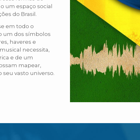
o um espaço social
ções do Brasil.
se em todo o
o um dos símbolos
res, haveres e
 musical necessita,
órica e de um
 possam mapear,
 o seu vasto universo.