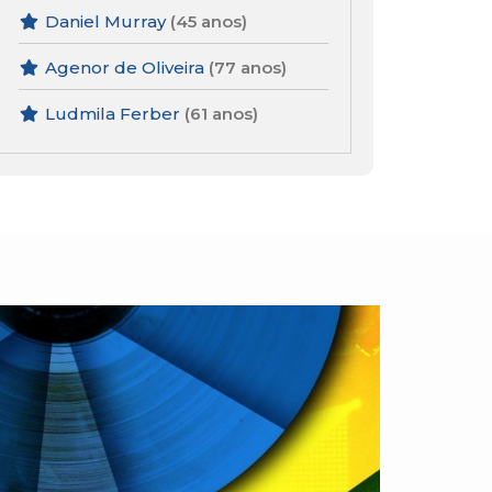
Daniel Murray
(45 anos)
Agenor de Oliveira
(77 anos)
Ludmila Ferber
(61 anos)
Guilherme Godoy
(25 anos)
Arlindo Cruz
(1 anos)