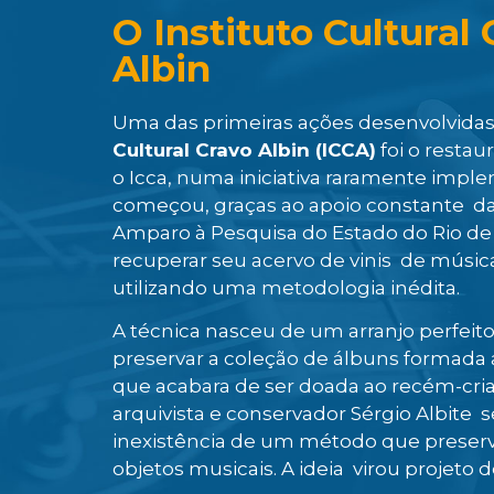
O Instituto Cultural
Albin
Uma das primeiras ações desenvolvida
Cultural Cravo Albin (ICCA)
foi o restau
o Icca, numa iniciativa raramente impl
começou, graças ao apoio constante d
Amparo à Pesquisa do Estado do Rio de J
recuperar seu acervo de vinis de música 
utilizando uma metodologia inédita.
A técnica nasceu de um arranjo perfeito
preservar a coleção de álbuns formada
que acabara de ser doada ao recém-criad
arquivista e conservador Sérgio Albite 
inexistência de um método que preserv
objetos musicais. A ideia virou projeto 