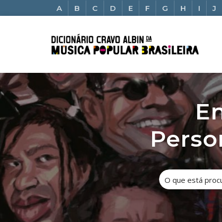
A
B
C
D
E
F
G
H
I
J
En
Perso