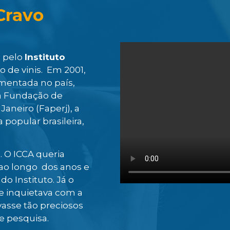
 Cravo
s pelo
Instituto
ro de vinis. Em 2001,
ementada no país,
a Fundação de
aneiro (Faperj), a
popular brasileira,
. O ICCA queria
 ao longo dos anos e
o Instituto. Já o
se inquietava com a
asse tão preciosos
de pesquisa.