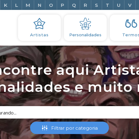
K
L
M
N
O
P
Q
R
S
T
U
V
Artistas
Personalidades
Termo
contre aqui Artist
nalidades e muito m