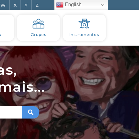
English
W
X
Y
Z
s
Grupos
Instrumentos
as,
ais...