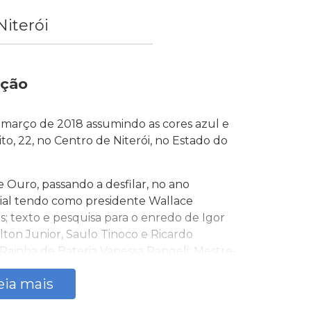
Niterói
ição
 março de 2018 assumindo as cores azul e
to, 22, no Centro de Niterói, no Estado do
Ouro, passando a desfilar, no ano
cial tendo como presidente Wallace
s; texto e pesquisa para o enredo de Igor
lton Junior, Saulo Tinoco e Ricardo
 Rainha de Bateria Vanessa Rangeli; Mestre-
 e Tainara Mathias; Comissão de Frente
eia mais
Big. Em seus ensaios técnicos a Escola
imeira Dama Janja e de vários artistas de