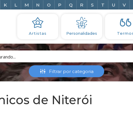
K
L
M
N
O
P
Q
R
S
T
U
V
Artistas
Personalidades
Termo
micos de Niterói