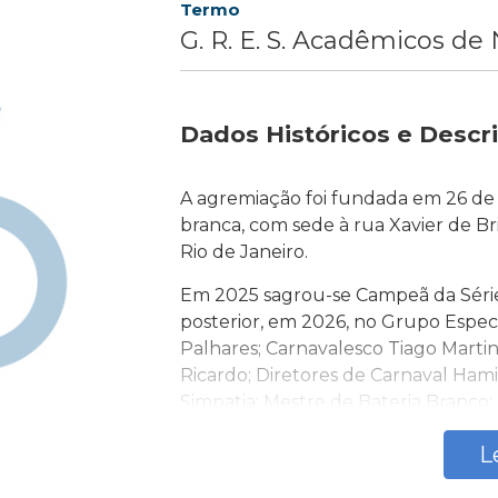
Termo
G. R. E. S. Acadêmicos de 
Dados Históricos e Descr
A agremiação foi fundada em 26 de
branca, com sede à rua Xavier de Bri
Rio de Janeiro.
Em 2025 sagrou-se Campeã da Série 
posterior, em 2026, no Grupo Espe
Palhares; Carnavalesco Tiago Martin
Ricardo; Diretores de Carnaval Hami
Simpatia; Mestre de Bateria Branco;
Sala e Porta-Bandeira Emanuel Lima
L
criada por Marlon Cruz e Handerson 
contou com a ilustre presença da Pr