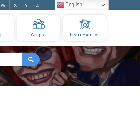
English
W
X
Y
Z
s
Grupos
Instrumentos