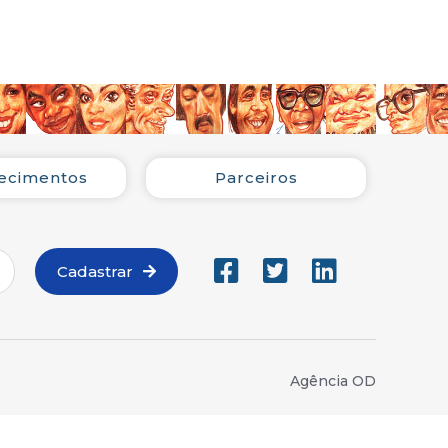
iada com a “Medalha Tiradentes”, que lhe foi
luminensinho de Niterói. A agremiação
amba-enredo “Do alto do Mulungu surge a
l”, e como autores da composição,
 Cristina, André Diniz, Paulo César Feital,
inho Cruz, Lequinho, Thiago Oliveira e
ecimentos
Parceiros
PAÍS
ARANHUNS
ANTO
Cadastrar
ALGUNS
FILHOS
PEITO EM PEDAÇOS
EUS SONHOS
Agência OD
S BRAÇOS
ESSANTE
I LUIZ INÁCIO