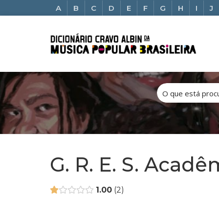
A
B
C
D
E
F
G
H
I
J
G. R. E. S. Acadê
1.00
2