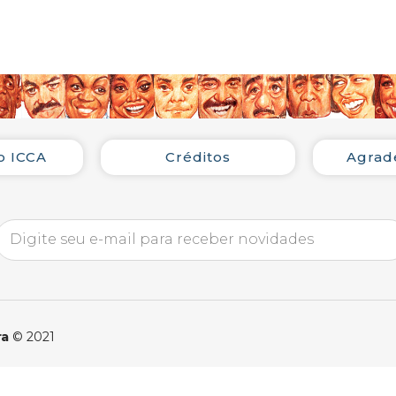
renome nacional. A Escola foi agrac
entregue em solenidade no Clube F
apresentou-se na avenida com o s
esperança: Lula, o operário do Brasi
encomendada pela agremiação, Teresa
Fred Camacho, Júnior Fionda, Arlind
Tem-Tem Júnior:
o ICCA
Créditos
Agrad
EU VI BRILHAR A ESTRELA DE UM 
NO CHORO DE LUIZ, À LUZ DE G
LUGAR ONDE A POBREZA E O PR
SE DIVIDEM PARA TANTOS
E A RIQUEZA MUL TIPLICA PARA 
ME VIA NOS OLHARES DOS MEUS 
ASSOMBRADOS E VAZIOS COM O 
PARTI ATRÁS DO AMOR E DOS M
ra
© 2021
PEGUEI OS MEUS MENINOS PELO
BRILHOU UM SOL DA PÁTRIA INC
PRO DESTINO RETIRANTE TE LEVE