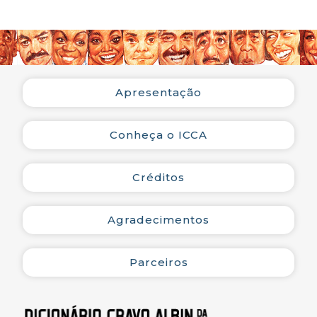
divertidíssima, segundo
Lídia Penna, uma das
dirigentes do bloco. Sua
concentração é feita nos
bares da Cobal do
Humaitá. Dali, os foliões
Apresentação
seguem pela Rua
Voluntários da Pátria,
fazem a volta na Rua
Conheça o ICCA
Sorocaba e voltam pela
Rua São Clemente,
Créditos
encerrando o desfile no
ponto onde começou.
Como o nome sugere,
Agradecimentos
desfila na segunda-feira à
noite. Em 2001, o bloco
desfilou com samba
Parceiros
composto por Noca da
Portela, Noquinha, Darci
Maravilha e Roberto