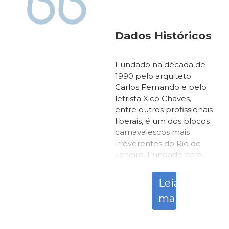
Dados Históricos e 
Fundado na década de
1990 pelo arquiteto
Carlos Fernando e pelo
letrista Xico Chaves,
entre outros profissionais
liberais, é um dos blocos
carnavalescos mais
irreverentes do Rio de
Janeiro. Fundado para
desfilar no dia 7 de
setembro, só dois anos
Leia
depois passou a desfilar
mais
no carnaval. O primeiro
enredo foi uma crítica ao
governo Sarney,