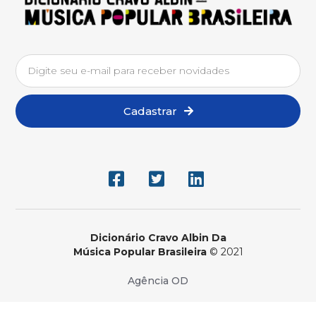
Medronho, baseado no
enredo “O x é a solução”,
em referência à
fracassada estratégia de
marketing da Petrobras
de se tornar Petrobrax.
Suas cores são a
vermelha, a azul e a
Cadastrar
amarela e a camiseta é
sempre desenhada pelo
artista gráfico Betuca.
BIBLIOGRAFIA CRÍTICA:
ALBIN, Ricardo Cravo.
Dicionário Houaiss
Ilustrado Música Popular
Dicionário Cravo Albin Da
Música Popular Brasileira
© 2021
Brasileira – Criação e
Supervisão Geral Ricardo
Agência OD
Cravo Albin. Edição:
Instituto Antônio Houaiss,
Instituto Cultural Cravo