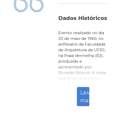
Dados Históricos e 
Evento realizado no dia
20 de maio de 1960, no
anfiteatro da Faculdade
de Arquitetura da UFRJ,
na Praia Vermelha (RJ),
produzido e
apresentado por
Ronaldo Bôscoli. A noite,
que teve início com o
audio da gravação “Eu
preciso de você” (Tom
Leia
Jobim e Vinicius de
mais
Moraes), com Sylvia
Telles e orquestra, entrou
para a historiografia da