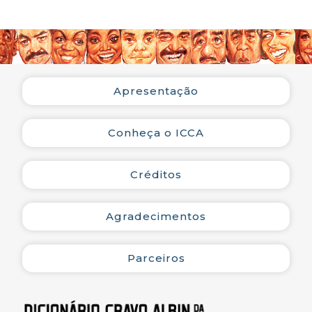
música popular brasileira
como o registro do
primeiro festival de bossa
nova. Formando o
conjunto que
acompanhou os
Apresentação
participantes, os músicos
Luiz Carlos Vinhas
(piano), Roberto
Conheça o ICCA
Menescal (guitarra), Luiz
Paulo (contrabaixo),
Créditos
Hélcio Milito (bateria e
tambas) e Bebeto (sax).
Apresentaram-se no
Agradecimentos
espetáculo Nara Leão,
Nana Caymmi, Dori
Caymmi, Chico Feitosa,
Parceiros
Sérgio Ricardo, Johnny
Alf, Pedrinho Mattar,
Caetano Zama,