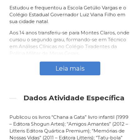
Estudou e frequentou a Escola Getúlio Vargas e o
Colégio Estadual Governador Luiz Viana Filho em
sua cidade natal.
Aos 14 anos transferiu-se para Montes Claros, onde
cursou o segundo grau, formando-se em Técnico
em Análises Clínicas no Colégio Tiradentes da
Polícia Militar de Minas Gerais.
Cursou Direito na Universidade Gama Filho, no Rio
Leia mais
de Janeiro, com pós-graduação em Direito Civil,
Direito em Processo Civil e Direito Imobiliário, com
OAB ativa a partir de 1989.
Dados Atividade Específica
Pós-graduado em Direito Civil, Direito Processual
Civil e Direito Imobiliário.
Perito Imobiliário e Grafotécnico.
Publicou os livros “Chana a Gata” livro infantil (1999
– Editora Shogun Artes); “Amigos Amantes” (2012 –
Trabalhou no Banco Itaú por 11 anos.
Litteris Editora Quártica Premium); “Memórias de
Nossas Vidas” (2011 – Editora Litteris); “Tatu-bola”
Em 2019, como gestor cultural e em parceria com