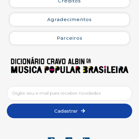
Créditos
Livro de São Paulo”, no Parque do Anhembi, no
bairro de Santana, no Centro de São Paulo.
Agradecimentos
No ano de 2025 lançou, pela Editora Tocando
Palavras, os livros “Amizade é Tudo” e a biografia
“Delcio Carvalho – Profissão Compositor”, com
Parceiros
sessões de autógrafos na “Bienal de Campos de
Goytacazes”, na “Bienal Internacional do Livro do
Rio de Janeiro”, no Riocentro, na Barra da Tijuca,
Zona Oeste, na Livraria Triunfo, em Irajá, na Zona
Norte, e na Livraria Folha Seca, no Centro da
cidade do Rio de Janeiro, com uma roda de samba
comandada pelo violonista Paulão Sete Cordas.
Cadastrar