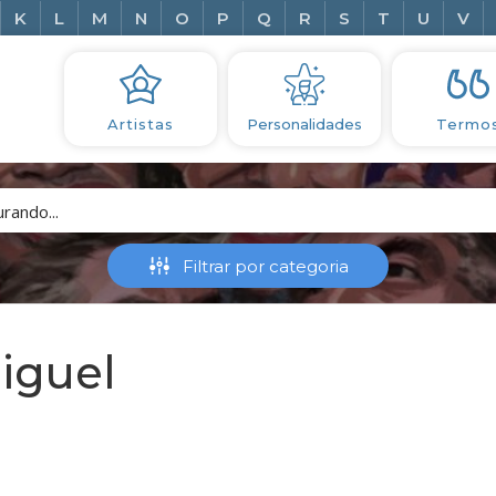
K
L
M
N
O
P
Q
R
S
T
U
V
Artistas
Personalidades
Termo
iguel