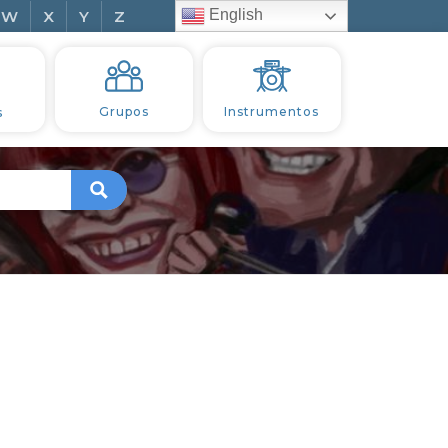
English
W
X
Y
Z
s
Grupos
Instrumentos