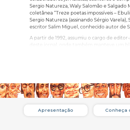
Sergio Natureza, Waly Salomão e Salgado M
coletânea “Treze poetas impossíveis – Ebuliç
Sergio Natureza (assinando Sérgio Varela),
escritor Salim Miguel, conhecido autor de S
A partir de 1992, assumiu o cargo de edito
deste jornal, onde também manteve um blo
Colaborou em diversos jornais e revistas co
textos de encarte para discos de artistas 
“Guia de MPB em CD” (Jorge Zahar Editor).
Sempre solicitado a integrar vários júris, a
MPB” de 2002, que conferiu o prêmio (pelo
Atuou diversas vezes como “Membro Votant
Brasileira” (Ex “Prêmio Tim” e ex “Prêmio Sh
Apresentação
Conheça 
BIBLIOGRAFIA CRÍTICA: