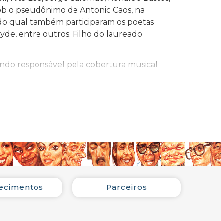
ob o pseudônimo de Antonio Caos, na
vro do qual também participaram os poetas
yde, entre outros. Filho do laureado
sendo responsável pela cobertura musical
, Elle, International Magazine. Assinou
d”, de Gilberto Gil. Em 1999, publicou
so, foi um dos jurados do “Prêmio Shell
no Conselho e Júri do “Prêmio de Música
ecimentos
Parceiros