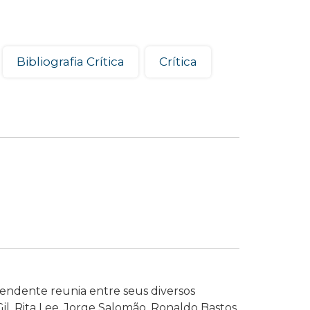
Bibliografia Crítica
Crítica
ependente reunia entre seus diversos
il, Rita Lee, Jorge Salomão, Ronaldo Bastos,