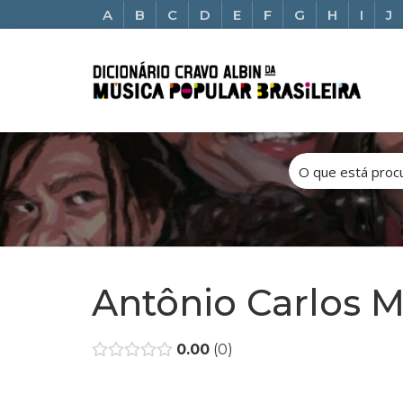
A
B
C
D
E
F
G
H
I
J
Antônio Carlos M
0.00
0