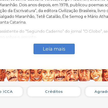
aranhão. Dois anos depois, em 1978, publicou poemas s
ão da Escrivatura”, da editora Civilização Brasileira, li
 Salgado Maranhão, Tetê Catalão, Éle Semog e Mário Atha
anta Catarina.
r-assistente do “Segundo Caderno” do jornal “O Globo”, 
g sobre o assunto.
mo Showbizz, Bravo, Jornal da Tarde, Som Três, Manchete
Leia mais
como Marina Lima e Orquestra Tabajara e o DVD “Unplugge
o lado de Ricardo Cravo Albin, Soraya Ravenle e Wagner Ti
 conjunto da obra) à Dona Ivone Lara.
e” da Academia Latina de Gravações (Grammy Latino) e 
arp”), além de jurado do “Prêmio Rival BR”.
o ICCA
Créditos
Agrad