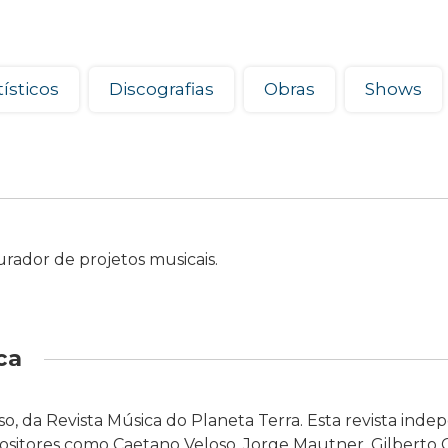
ísticos
Discografias
Obras
Shows
Curador de projetos musicais.
ca
oso, da Revista Música do Planeta Terra. Esta revista ind
positores como Caetano Veloso, Jorge Mautner, Gilberto G