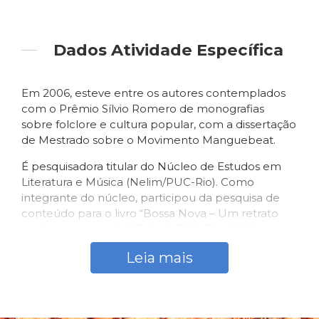
Dados Atividade Específica
Em 2006, esteve entre os autores contemplados
com o Prêmio Sílvio Romero de monografias
sobre folclore e cultura popular, com a dissertação
de Mestrado sobre o Movimento Manguebeat.
É pesquisadora titular do Núcleo de Estudos em
Literatura e Música (Nelim/PUC-Rio). Como
integrante do núcleo, participou da pesquisa de
conteúdo para o livro “Bossa Nova – Um retrato
em branco e preto” (Editora PUC-Rio, 2008) e
trabalhou na produção do seminário “Música
Leia mais
Popular, Literatura e Memória”, que teve lugar na
PUC-Rio, em 2009.