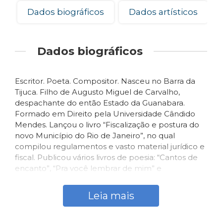
Dados biográficos
Dados artísticos
Dados biográficos
Escritor. Poeta. Compositor. Nasceu no Barra da
Tijuca. Filho de Augusto Miguel de Carvalho,
despachante do então Estado da Guanabara.
Formado em Direito pela Universidade Cândido
Mendes. Lançou o livro “Fiscalização e postura do
novo Município do Rio de Janeiro”, no qual
compilou regulamentos e vasto material jurídico e
fiscal. Publicou vários livros de poesia: “Cantos de
encanto”, “Pra você lembrar de mim” e
“Refrescando a idéia”, entre outros. Faleceu vítima
de câncer, sendo seu corpo velado em sua casa na
Leia mais
cidade de Parati, local onde residiu os últimos três
anos de vida, sendo sepultado no Cemitério São