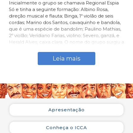
Inicialmente o grupo se chamava Regional Espia
Só e tinha a seguinte formação: Albino Rosa,
direção musical e flauta; Binga, 1º violão de seis
cordas; Marino dos Santos, cavaquinho e bandola,
que é uma espécie de bandolim; Paulino Mathias,
2º violão; Veridiano Farias, violino; Severo, ganzá, e
Herald Alves, caixa clara. O nome do grupo surgiu a
partir do sucesso do samba carnavalesco “Espia
só?, de Maximiliani F. da Costa, gravado por J. B. de
Leia mais
Carvalho pela Parlophon em dezembro de 1931, e
que acabou dando ensejo ao aparecimento de
um ditado popular. A idéia surgiu quando Albino
Rosa convidou alguns amigos que tocavam juntos
após a jornada de trabalho para formarem um
conjunto musical. Até 1926, foi chamado de
Regional Espia Só. Nesse período o grupo
apresentou-se em ensaios de sociedades
Apresentação
carnavalescas para que os cordões pudessem
aprender as músicas de sucesso. Além disso o
grupo realizava de três a quatro serestas por
Conheça o ICCA