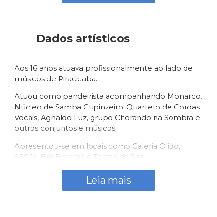
Dados artísticos
Aos 16 anos atuava profissionalmente ao lado de
músicos de Piracicaba.
Atuou como pandeirista acompanhando Monarco,
Núcleo de Samba Cupinzeiro, Quarteto de Cordas
Vocais, Agnaldo Luz, grupo Chorando na Sombra e
outros conjuntos e músicos.
Apresentou-se em locais como Galeria Olido,
SESCs, Bar Brahma e Teatro do Sesi.
Integrou como pandeirista, ao lado de Marcus
Leia mais
Godoy (violão de sete cordas), Saulo Ligo
(cavaquinho), Guilherme Soares (violão de seis
cordas) e Vitor Casagrande (bandolim e violão
tenor), o grupo piracicabano de choro Água de