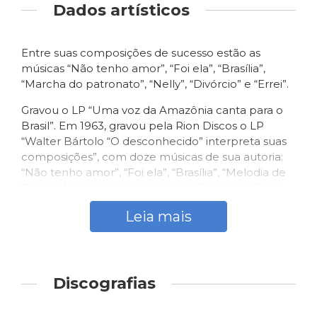
Dados artísticos
Entre suas composições de sucesso estão as
músicas “Não tenho amor”, “Foi ela”, “Brasília”,
“Marcha do patronato”, “Nelly”, “Divórcio” e “Errei”.
Gravou o LP “Uma voz da Amazônia canta para o
Brasil”. Em 1963, gravou pela Rion Discos o LP
“Walter Bártolo “O desconhecido” interpreta suas
composições”, com doze músicas de sua autoria:
“Não tenho amor”, “Foi ela”, “Brasília”, “Melodia de
Boite”, “Nelly”, “Marcha do Abc”, “Divórcio”, “Brasil
desconhecido”, “Amor impossível”, “Errei”,
Leia mais
“Abandonado” e “Patronato”. Após a tentativa de
seguir carreira no Rio de Janeiro, retornou para sua
cidade natal onde sempre foi aclamado como
grande seresteiro.
Discografias