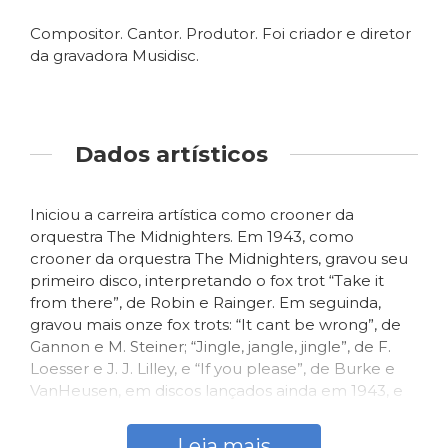
Compositor. Cantor. Produtor. Foi criador e diretor
da gravadora Musidisc.
Dados artísticos
Iniciou a carreira artística como crooner da
orquestra The Midnighters. Em 1943, como
crooner da orquestra The Midnighters, gravou seu
primeiro disco, interpretando o fox trot “Take it
from there”, de Robin e Rainger. Em seguinda,
gravou mais onze fox trots: “It cant be wrong”, de
Gannon e M. Steiner; “Jingle, jangle, jingle”, de F.
Loesser e J. J. Lilley, e “If you please”, de Burke e
VanHeusen, em discos lançados ainda em 1943, e
“Sunday, Monday or always”, de Burke e Van
Heusen; “For the first time”, de C. Tobias e D. Kapp;
Leia mais