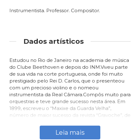
Instrumentista. Professor. Compositor.
Dados artísticos
Estudou no Rio de Janeiro na academia de música
do Clube Beethoven e depois do INM.Viveu parte
de sua vida na corte portuguesa, onde foi muito
prestigiado pelo Rei D. Carlos, que o presenteou
com um precioso violino e o nomeou
instrumentista da Real Câmara.Compôs muito para
orquestras e teve grande sucesso nesta área. Em
1899, escreveu o “Maxixe da Guarda Velha”,
número de maior sucesso da revista “Gravoche”, de
Artur Azevedo, que foi apresentada na Praça
Tiradentes, centro do Rio de Janeiro. Em 1909,
Leia mais
compôs “Fado liró”, sucesso no carnaval de 1911