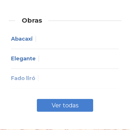
com ritmo de marcha.Compôs também uma
marcha solene dos centenários de Portugal.
Obras
Abacaxi
Elegante
Fado liró
Felicitações
Ver todas
Lulu