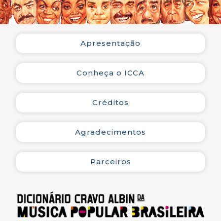
Maxixe da Guarda Velha
Apresentação
Maxixe feniano
Conheça o ICCA
O arame
Créditos
São Cristóvão
Agradecimentos
Zamacueca
Parceiros
Último sono