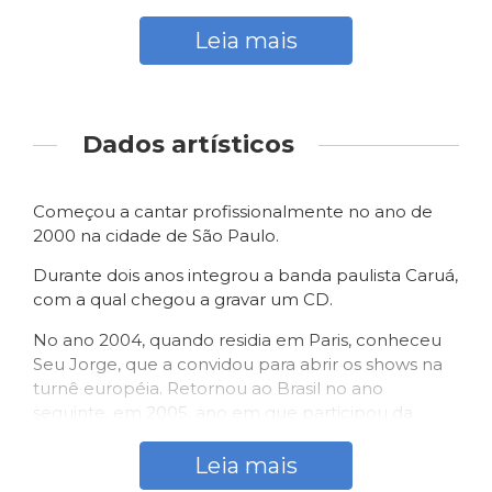
Entre 2004 e 2005 residiu em Paris.
Leia mais
Dados artísticos
Começou a cantar profissionalmente no ano de
2000 na cidade de São Paulo.
Durante dois anos integrou a banda paulista Caruá,
com a qual chegou a gravar um CD.
No ano 2004, quando residia em Paris, conheceu
Seu Jorge, que a convidou para abrir os shows na
turnê européia. Retornou ao Brasil no ano
seguinte, em 2005, ano em que participou da
coletânea “Brasil, Sons e Sabores”.
Leia mais
Em seu primeiro disco “Kavita 1”, produção