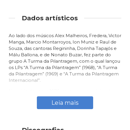
Dados artísticos
Ao lado dos músicos Alex Malheiros, Fredera, Victor
Manga, Marcio Montarroyos, Ion Muniz e Raul de
Souza, das cantoras Regininha, Dorinha Tapajós e
Málu Ballona, e de Nonato Buzar, fez parte do
grupo A Turma da Pilantragem, com o qual lançou
os LPs “A Turma da Pilantragem” (1968), “A Turma
da Pilantragem” (1969) e “A Turma da Pilantragem
Internacional”.
No início dos anos 1970, atuou como músico de
estúdio, gravando com vários artistas, como
Leia mais
participando de discos de vários artistas, como
Raul Seixas, Rita Lee, Elis Regina e Odair José, entre
outros, ao lado de José Roberto.
Participou do evento “Phono 73”, realizado pela