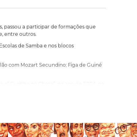
, passou a participar de formações que
, entre outros.
 Escolas de Samba e nos blocos
iolão com Mozart Secundino; Figa de Guiné
val Curitiba no Choro”, no ano de 2004; na
 de Venda Nova, sendo campeão nos anos
lvorada, e ainda, no Bloco Carnavalescos