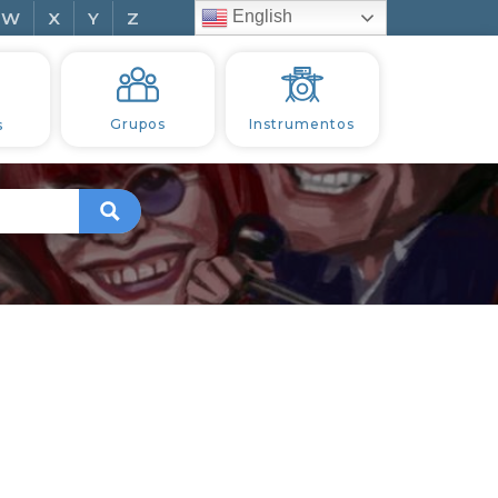
English
W
X
Y
Z
s
Grupos
Instrumentos