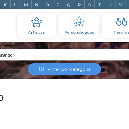
K
L
M
N
O
P
Q
R
S
T
U
V
Artistas
Personalidades
Termo
o