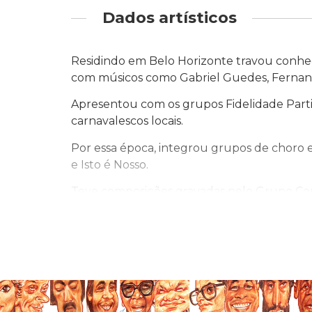
Dados artísticos
Residindo em Belo Horizonte travou conhec
com músicos como Gabriel Guedes, Fernand
Apresentou com os grupos Fidelidade Parti
carnavalescos locais.
Por essa época, integrou grupos de choro 
e Isto é Nosso.
Teve composições gravadas pelo Grupo Corta
“Coletânea Choro Livre, V. 1”, e ainda, pel
Disputou, como compositor de samba-enre
de 2008 e 2009.
Atuou como músico em vários desfiles de Es
Bacharéis do Samba.