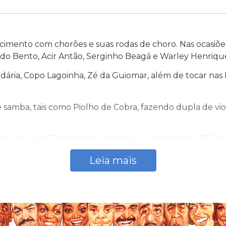
imento com chorões e suas rodas de choro. Nas ocasiões
o Bento, Acir Antão, Serginho Beagá e Warley Henrique
dária, Copo Lagoinha, Zé da Guiomar, além de tocar nas
e samba, tais como Piolho de Cobra, fazendo dupla de v
 Jaca, no CD de Warley Henrique e no disco do “1º Festi
o grupo Zé da Guiomar, e pelo cantor Artur Pádua.
Leia mais
do, em Belo Horizonte, na Escola de Samba Acadêmicos
colas de Samba, entre as quais Venda Nova e Canto da A