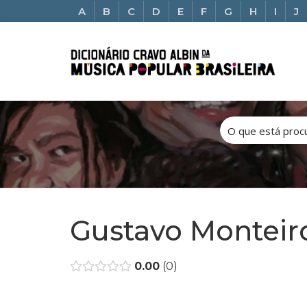
A
B
C
D
E
F
G
H
I
J
Gustavo Monteir
0.00
0