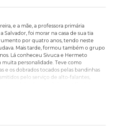
eira, e a mãe, a professora primária
a Salvador, foi morar na casa de sua tia
trumento por quatro anos, tendo neste
tudava. Mais tarde, formou também o grupo
inos. Lá conheceu Sivuca e Hermeto
m muita personalidade. Teve como
iras e os dobrados tocados pelas bandinhas
smitidos pelo serviço de alto-falantes,
ouvir também Garoto, Johnny Alf, Lúcio
B: “Quando o João Gilberto apareceu, eu
e “História da MPB – grandes compositores” –
o de Empresas. Formou-se em 1964 pela
Marília. Seu primeiro emprego foi na
na multinacional Gessy-Lever. Nos fins de
e. Foi casado ainda com Nana Caymmi e
i, mas morreu prematuramente em acidente