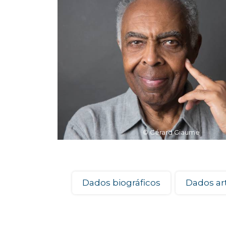
© Gérard Giaume
Dados biográficos
Dados art