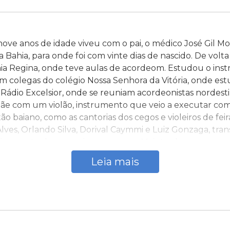
nove anos de idade viveu com o pai, o médico José Gil Mor
 Bahia, para onde foi com vinte dias de nascido. De volta 
ia Regina, onde teve aulas de acordeom. Estudou o ins
 colegas do colégio Nossa Senhora da Vitória, onde es
ádio Excelsior, onde se reuniam acordeonistas nordest
 mãe com um violão, instrumento que veio a executar co
tão baiano, como as cantorias dos cegos e violeiros de fe
 Alves, Orlando Silva, Dorival Caymmi e Luiz Gonzaga, tran
ziam parte de seu universo sonoro. Mais tarde, passou a 
guas na vida musical de muitos dos grandes nomes da MP
Leia mais
a nova com ele.” (Encarte do disco “Gilberto Gil”, da séri
restou vestibular e ingressou no curso de Administraçã
se casou com Belina, com quem teve as filhas Nara Gil e 
atura, foi morar em São Paulo, onde passou a trabalhar 
ntando seu salário com os 30 cruzeiros ganhos por noit
Pedro Gil – que chegou a ser baterista da banda do pa