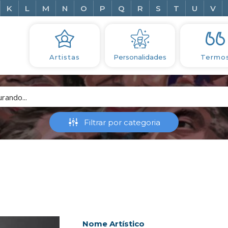
K
L
M
N
O
P
Q
R
S
T
U
V
Artistas
Personalidades
Termo
Nome Artístico