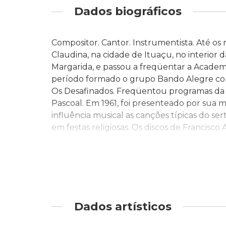
Dados biográficos
Compositor. Cantor. Instrumentista. Até os 
Claudina, na cidade de Ituaçu, no interior da
Margarida, e passou a freqüentar a Academ
período formado o grupo Bando Alegre com
Os Desafinados. Freqüentou programas da R
Pascoal. Em 1961, foi presenteado por sua
influência musical as canções típicas do ser
em festas religiosas. Os discos de Francisco
típicos em cidades interioranas, também fa
Alves, além de João Gilberto, divisor de á
disse: Taí o que eu queria. E entrei na boss
Abril Cultural). Paralelamente à música, p
Universidade Federal da Bahia, ano em que 
Alfândega, em Salvador. Logo após sua form
Dados artísticos
semana cantava no Bar Bossinha, compleme
Sandra Gadelha, com quem teve os filhos 