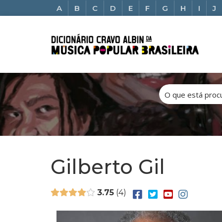
A
B
C
D
E
F
G
H
I
J
Gilberto Gil
3.75
4