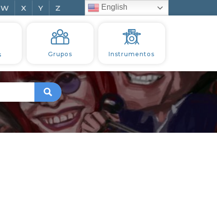
English
W
X
Y
Z
s
Grupos
Instrumentos