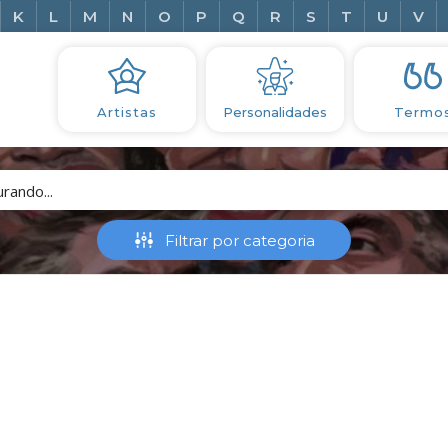
K
L
M
N
O
P
Q
R
S
T
U
V
Artistas
Personalidades
Termo