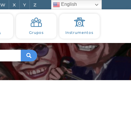
English
W
X
Y
Z
s
Grupos
Instrumentos