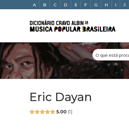
A
B
C
D
E
F
G
H
I
J
Eric Dayan
5.00
1