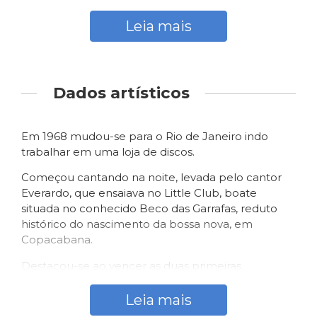
Sua primeira apresentação foi aos 12 anos, na
Orquestra Jazz Guarani, da qual seu pai era
Leia mais
integrante. Certa noite, o crooner da orquestra
ficou rouco, sendo substituído pela menina, que,
mais tarde, ficou conhecida como “Marrom”. Na
ocasião cantou com sucesso a música “Palma
Dados artísticos
branca” e o fado “Ai, Mouraria”.
Formou-se como professora primária e continuou
Em 1968 mudou-se para o Rio de Janeiro indo
a se dedicar à música, tendo apresentado-se na TV
trabalhar em uma loja de discos.
do Maranhão, nos anos de 1965 e 1966.
Começou cantando na noite, levada pelo cantor
Em 2022 estreou na Teatro Cidade das Artes Bibi
Everardo, que ensaiava no Little Club, boate
Ferreira, no Rio de Janeiro, o espetáculo “Marrom,
situada no conhecido Beco das Garrafas, reduto
o musical”, idealizado e produzido por Jô Santana,
histórico do nascimento da bossa nova, em
com direção de Miguel Falabella, em
Copacabana.
comemoração aos seus 50 anos de carreira.
Destacou-se ao vencer as duas primeiras
Em 2023 foi a grande homenageada da 30ª edição
eliminatórias do programa “A Grande Chance”, de
do “Prêmio da Música Brasileira”, apresentado por
Flávio Cavalcanti. Nessa mesma época, assinou o
Leia mais
Lázaro Ramos, Felipe Neto e Lilian Valeska. Na
primeiro contrato profissional com a TV Excelsior,