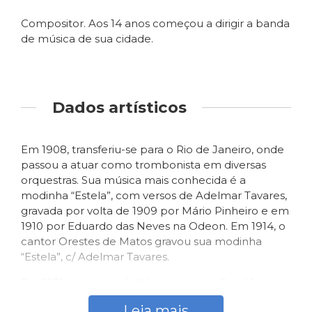
Compositor. Aos 14 anos começou a dirigir a banda
de música de sua cidade.
Dados artísticos
Em 1908, transferiu-se para o Rio de Janeiro, onde
passou a atuar como trombonista em diversas
orquestras. Sua música mais conhecida é a
modinha “Estela”, com versos de Adelmar Tavares,
gravada por volta de 1909 por Mário Pinheiro e em
1910 por Eduardo das Neves na Odeon. Em 1914, o
cantor Orestes de Matos gravou sua modinha
“Estela”, c/ Adelmar Tavares.
Em 1931, teve a toada “Nós somos do Ceará”,
parceria com Oscar Arruda, gravada pelo próprio
Leia mais